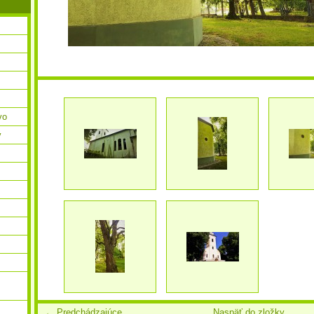
vo
v
← Predchádzajúce
Naspäť do zložky