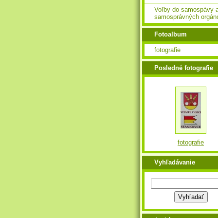
Voľby do samospávy 
samosprávných orgán
Fotoalbum
fotografie
Posledné fotografie
fotografie
Vyhľadávanie