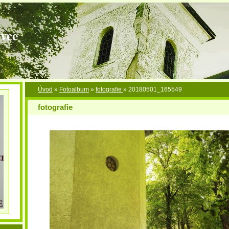
vce
Úvod
»
Fotoalbum
»
fotografie
»
20180501_165549
fotografie