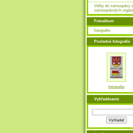
Voľby do samospávy 
samosprávných orgán
Fotoalbum
fotografie
Posledné fotografie
fotografie
Vyhľadávanie