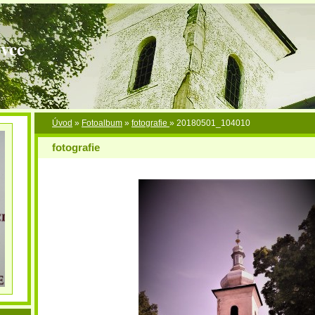
vce
Úvod
»
Fotoalbum
»
fotografie
»
20180501_104010
fotografie