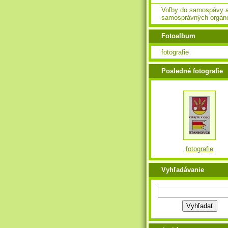
Voľby do samospávy 
samosprávných orgán
Fotoalbum
fotografie
Posledné fotografie
fotografie
Vyhľadávanie