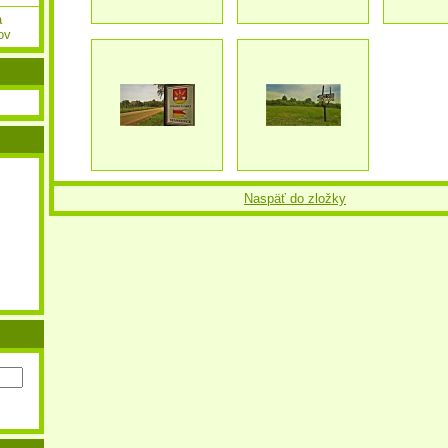
a
ov
Naspäť do zložky