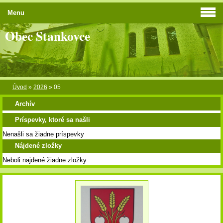
Menu
Obec Stankovce
Úvod
»
2026
»
05
Archív
Príspevky, ktoré sa našli
Nenašli sa žiadne príspevky
Nájdené zložky
Neboli najdené žiadne zložky