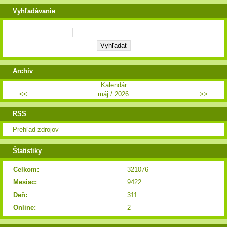
Vyhľadávanie
Archív
Kalendár
<<
máj /
2026
>>
RSS
Prehľad zdrojov
Štatistiky
Celkom:
321076
Mesiac:
9422
Deň:
311
Online:
2